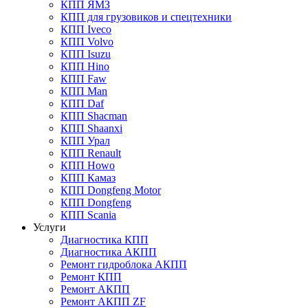
КПП ЯМЗ
КПП для грузовиков и спецтехники
КПП Iveco
КПП Volvo
КПП Isuzu
КПП Hino
КПП Faw
КПП Man
КПП Daf
КПП Shacman
КПП Shaanxi
КПП Урал
КПП Renault
КПП Howo
КПП Камаз
КПП Dongfeng Motor
КПП Dongfeng
КПП Scania
Услуги
Диагностика КПП
Диагностика АКПП
Ремонт гидроблока АКПП
Ремонт КПП
Ремонт АКПП
Ремонт АКПП ZF