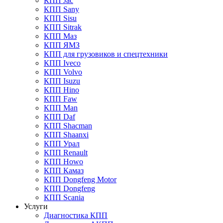
КПП Jac
КПП Sany
КПП Sisu
КПП Sitrak
КПП Маз
КПП ЯМЗ
КПП для грузовиков и спецтехники
КПП Iveco
КПП Volvo
КПП Isuzu
КПП Hino
КПП Faw
КПП Man
КПП Daf
КПП Shacman
КПП Shaanxi
КПП Урал
КПП Renault
КПП Howo
КПП Камаз
КПП Dongfeng Motor
КПП Dongfeng
КПП Scania
Услуги
Диагностика КПП