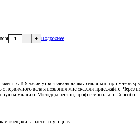
nchi
Подробнее
-
+
ман тга. В 9 часов утра я заехал на яму сняли кпп при мне вскры
 с первичного вала я позвонил мне сказали приезжайте. Через н
 данную компанию. Молодцы честно, профессионально. Спасибо.
ак и обещали за адекватную цену.