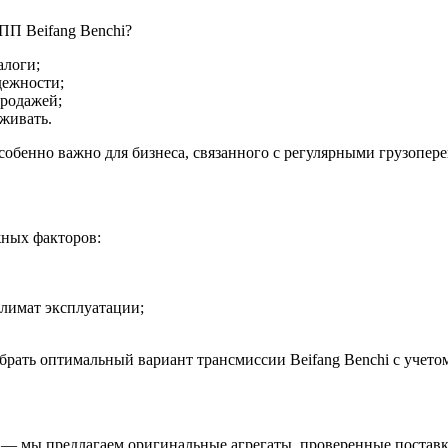
ПП Beifang Benchi?
алоги;
дежности;
продажей;
уживать.
особенно важно для бизнеса, связанного с регулярными грузопер
жных факторов:
климат эксплуатации;
брать оптимальный вариант трансмиссии Beifang Benchi с учето
с — мы предлагаем оригинальные агрегаты, проверенные постав