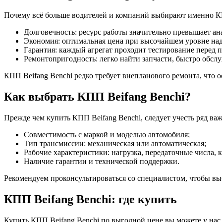
Почему всё больше водителей и компаний выбирают именно К
Долговечность: ресурс работы значительно превышает ан
Экономия: оптимальная цена при высочайшем уровне на
Гарантия: каждый агрегат проходит тестирование перед 
Ремонтопригодность: легко найти запчасти, быстро обсл
КПП Beifang Benchi редко требует внепланового ремонта, что 
Как выбрать КПП Beifang Benchi?
Прежде чем купить КПП Beifang Benchi, следует учесть ряд ва
Совместимость с маркой и моделью автомобиля;
Тип трансмиссии: механическая или автоматическая;
Рабочие характеристики: нагрузка, передаточные числа, 
Наличие гарантии и технической поддержки.
Рекомендуем проконсультироваться со специалистом, чтобы вы
КПП Beifang Benchi: где купить
Купить КПП Beifang Benchi по выгодной цене вы можете у на