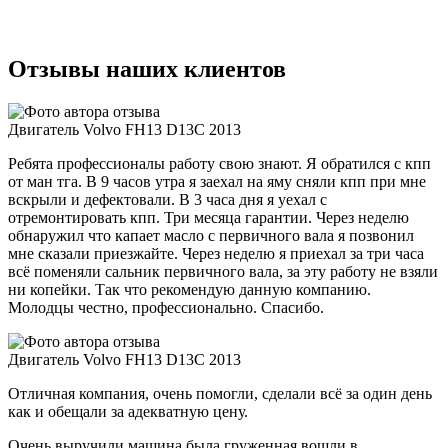
Volvo
FH13
D13C
2013
Отзывы наших клиентов
Двигатель Volvo FH13 D13C 2013
Ребята профессионалы работу свою знают. Я обратился с кпп
от ман тга. В 9 часов утра я заехал на яму сняли кпп при мне
вскрыли и дефектовали. В 3 часа дня я уехал с
отремонтировать кпп. Три месяца гарантии. Через неделю
обнаружил что капает масло с первичного вала я позвонил
мне сказали приезжайте. Через неделю я приехал за три часа
всё поменяли сальник первичного вала, за эту работу не взяли
ни копейки. Так что рекомендую данную компанию.
Молодцы честно, профессионально. Спасибо.
Двигатель Volvo FH13 D13C 2013
Отличная компания, очень помогли, сделали всё за один день
как и обещали за адекватную цену.
Очень выручили машина была груженная вошли в