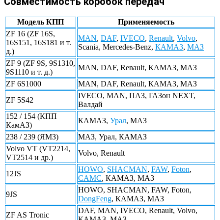
Совместимость коробок передач
Модель КПП
Применяемость
ZF 16 (ZF 16S,
MAN
,
DAF
,
IVECO
,
Renault
,
Volvo
,
16S151, 16S181 и т.
Scania, Mercedes-Benz,
КАМАЗ
,
МАЗ
д.)
ZF 9 (ZF 9S, 9S1310,
MAN, DAF, Renault, КАМАЗ, МАЗ
9S1110 и т. д.)
ZF 6S1000
MAN, DAF, Renault, КАМАЗ, МАЗ
IVECO, MAN, ПАЗ, ГАЗон NEXT,
ZF 5S42
Валдай
152 / 154 (КПП
КАМАЗ,
Урал
, МАЗ
КамАЗ)
238 / 239 (ЯМЗ)
МАЗ, Урал, КАМАЗ
Volvo VT (VT2214,
Volvo, Renault
VT2514 и др.)
HOWO
,
SHACMAN
,
FAW
,
Foton
,
12JS
CAMC
, КАМАЗ, МАЗ
HOWO, SHACMAN, FAW, Foton,
9JS
DongFeng
, КАМАЗ, МАЗ
DAF, MAN, IVECO, Renault, Volvo,
ZF AS Tronic
КАМАЗ, МАЗ