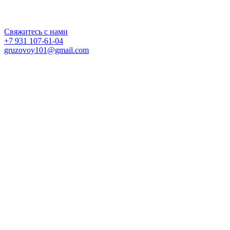
624590, Свердловская обл., Ивдельский г.о., г. Ивдель, ул. Данилова, д. 88, кв. 17
ИНН 661709815754
ОГРНИП 320665800058871
Свяжитесь с нами
+7 931 107-61-04
gruzovoy101@gmail.com